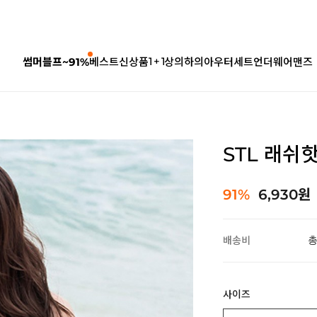
1 + 1
썸머블프~91%
베스트
신상품
상의
하의
아우터
세트
언더웨어
맨즈
STL 래쉬
91%
6,930원
배송비
총
사이즈