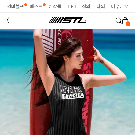
썸머블프
베스트
신상품
1 + 1
상의
하의
아우터
세
0