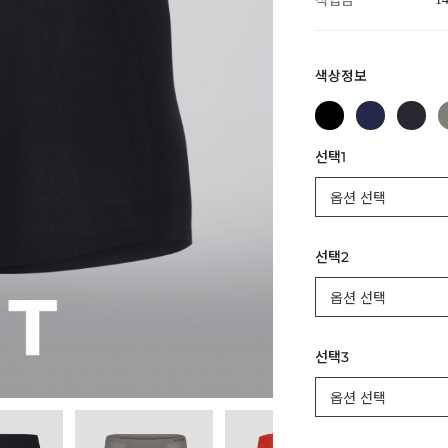
적립금
색상정보
선택1
선택2
선택3