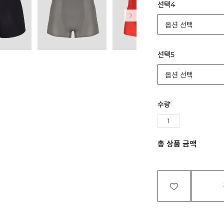
선택4
선택5
수량
총 상품 금액