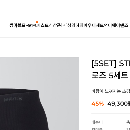
1 + 1
썸머블프~91%
베스트
신상품
상의
하의
아우터
세트
언더웨어
맨즈
[5SET] 
로즈 5세트
바람이 느껴지는 초경
45%
49,300
배송비
총
1