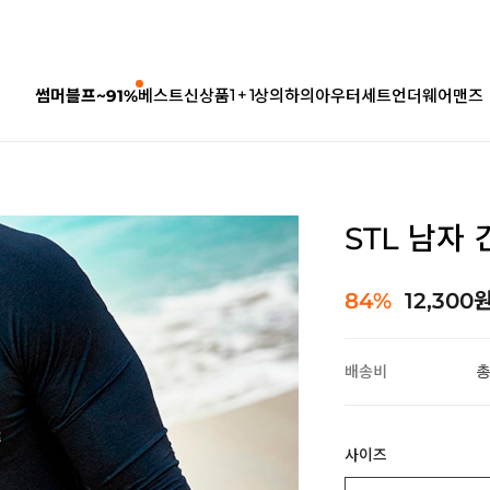
1 + 1
썸머블프~91%
베스트
신상품
상의
하의
아우터
세트
언더웨어
맨즈
STL 남자
84%
12,300
배송비
총
사이즈