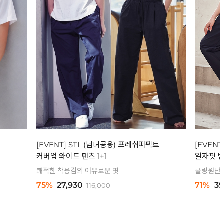
[EVENT] STL (남녀공용) 프레쉬퍼펙트
[EVEN
커버업 와이드 팬츠 1+1
일자핏 밴
쾌적한 착용감의 여유로운 핏
쿨링원단
75%
27,930
71%
3
116,000