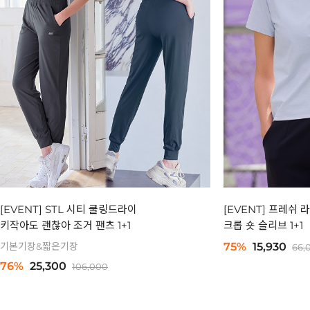
[EVENT] STL 시티 쿨링드라이
[EVENT] 프레쉬
키작아도 괜찮아 조거 팬츠 1+1
크롭 숏 슬리브 1+1
기본기장&짧은기장
75%
15,930
66,
76%
25,300
106,000