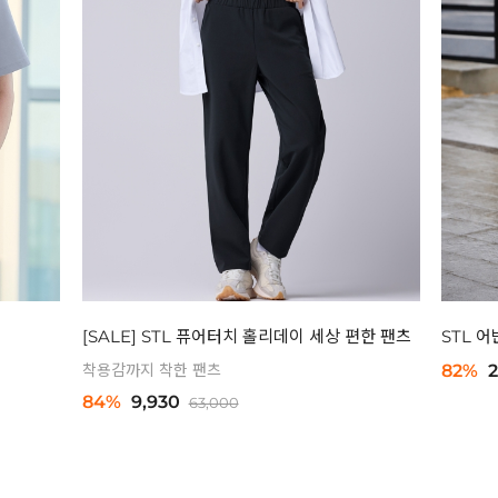
[SALE] STL 퓨어터치 홀리데이 세상 편한 팬츠
STL 
착용감까지 착한 팬츠
82%
2
84%
9,930
63,000