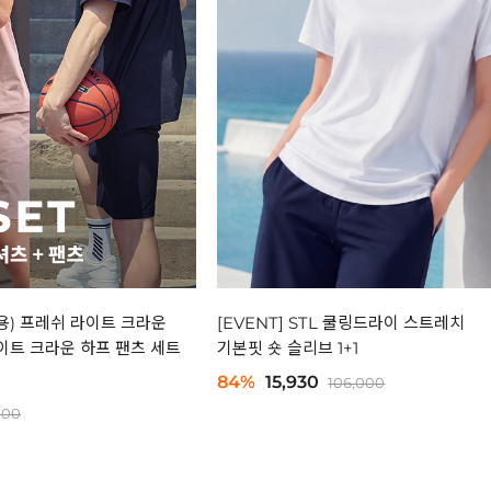
녀공용) 프레쉬 라이트 크라운
[EVENT] STL 쿨링드라이 스트레치
이트 크라운 하프 팬츠 세트
기본핏 숏 슬리브 1+1
84%
15,930
106,000
000