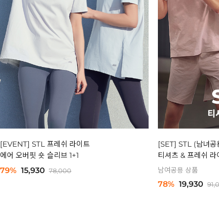
[EVENT] STL 프레쉬 라이트
[SET] STL (남
에어 오버핏 숏 슬리브 1+1
티셔츠 & 프레쉬 라
79%
15,930
남여공용 상품
78,000
78%
19,930
91,