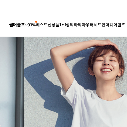
1 + 1
썸머블프~91%
베스트
신상품
상의
하의
아우터
세트
언더웨어
맨즈