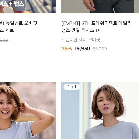
녀공용) 듀얼벤트 오버핏
[EVENT] STL 프레쉬퍼펙트 데일리
팬츠 세트
맨즈 반팔 티셔츠 1+1
트렌디한 세미 오버핏
,000
76%
19,930
86,000