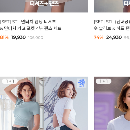
[SET] STL 면터치 밴딩 티셔츠
[SET] STL (남
& 면터치 카고 포켓 4부 팬츠 세트
숏 슬리브 & 하프 
81%
19,930
74%
24,930
106,000
96