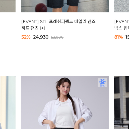
[EVENT] STL 프레쉬퍼펙트 데일리 맨즈
[EVEN
하프 팬츠 1+1
박스 힙커
52%
24,930
81%
1
53,000