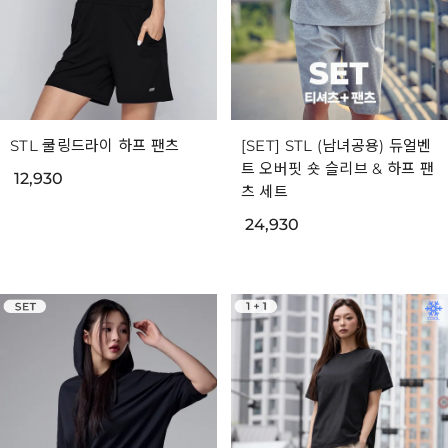
STL 쿨링드라이 하프 팬츠
[SET] STL (남녀공용) 듀얼벤
트 오버핏 숏 슬리브 & 하프 팬
12,930
츠 세트
24,930