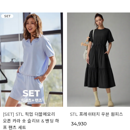
[SET] STL 픽업 더블메모리
STL 프레쉬터치 우븐 원피스
오픈 카라 숏 슬리브 & 밴딩 하
34,930
프 팬츠 세트