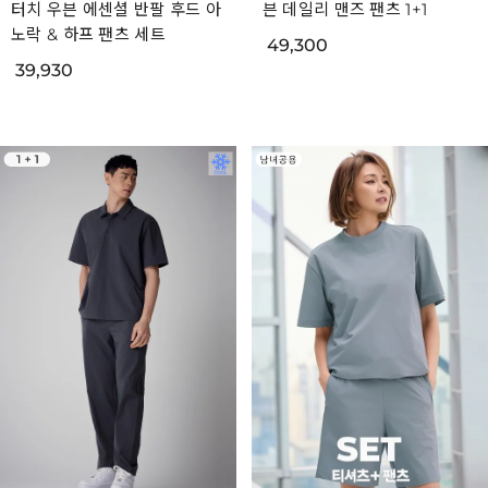
터치 우븐 에센셜 반팔 후드 아
븐 데일리 맨즈 팬츠 1+1
노락 & 하프 팬츠 세트
49,300
39,930