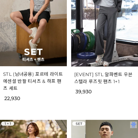
STL (남녀공용) 포르테 라이트
[EVENT] STL 알파벤트 우븐
에센셜 반팔 티셔츠 & 하프 팬
스텔라 루즈핏 팬츠 1+1
츠 세트
39,930
22,930