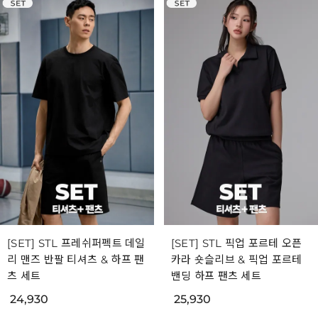
[SET] STL 프레쉬퍼펙트 데일
[SET] STL 픽업 포르테 오픈
리 맨즈 반팔 티셔츠 & 하프 팬
카라 숏슬리브 & 픽업 포르테
츠 세트
밴딩 하프 팬츠 세트
24,930
25,930