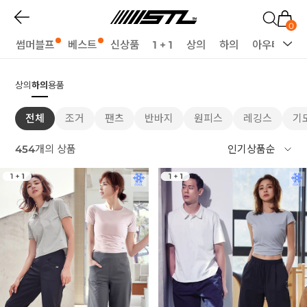
0
썸머블프
베스트
신상품
1 + 1
상의
하의
아우터
세
상의
하의
용품
전체
조거
팬츠
반바지
원피스
레깅스
기
454
개의 상품