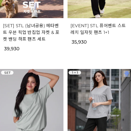
[SET] STL (남녀공용) 메타벤
[EVENT] STL 퓨어벤트 스트
트 우븐 픽업 반집업 자켓 & 포
레치 일자핏 팬츠 1+1
켓 밴딩 하프 팬츠 세트
35,930
39,930