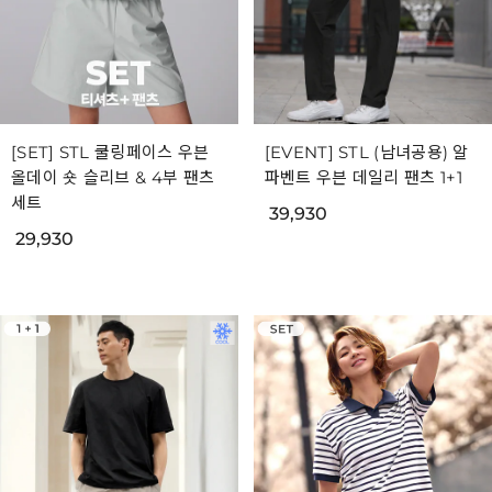
[SET] STL 쿨링페이스 우븐
[EVENT] STL (남녀공용) 알
올데이 숏 슬리브 & 4부 팬츠
파벤트 우븐 데일리 팬츠 1+1
세트
39,930
29,930