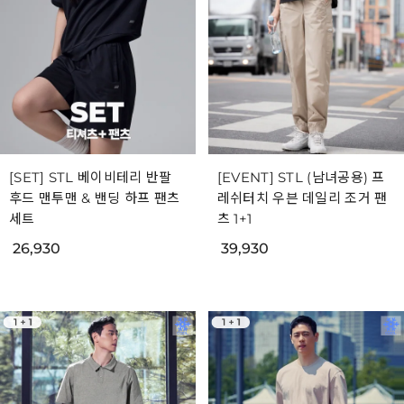
[SET] STL 베이비테리 반팔
[EVENT] STL (남녀공용) 프
후드 맨투맨 & 밴딩 하프 팬츠
레쉬터치 우븐 데일리 조거 팬
세트
츠 1+1
26,930
39,930