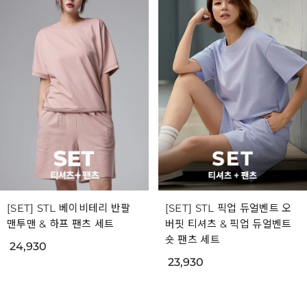
[SET] STL 베이비테리 반팔
[SET] STL 픽업 듀얼벤트 오
맨투맨 & 하프 팬츠 세트
버핏 티셔츠 & 픽업 듀얼벤트
숏 팬츠 세트
24,930
23,930