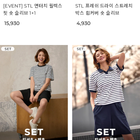
[EVENT] STL 면터치 릴렉스
STL 프레쉬 드라이 스트레치
핏 숏 슬리브 1+1
박스 힙커버 숏 슬리브
15,930
4,930