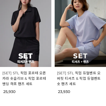
[SET] STL 픽업 포르테 오픈
[SET] STL 픽업 듀얼벤트 오
카라 숏슬리브 & 픽업 포르테
버핏 티셔츠 & 픽업 듀얼벤트
밴딩 하프 팬츠 세트
숏 팬츠 세트
25,930
23,930