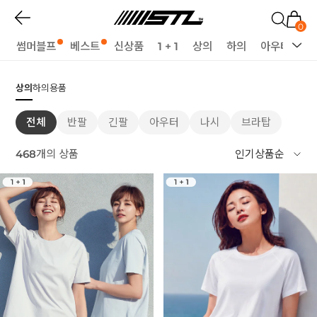
0
썸머블프
베스트
신상품
1 + 1
상의
하의
아우터
세
상의
하의
용품
전체
반팔
긴팔
아우터
나시
브라탑
468
개의 상품