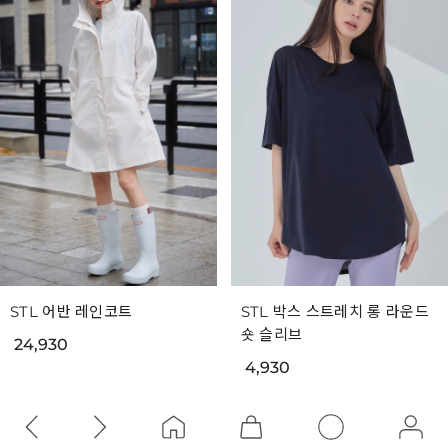
STL 어반 레인코트
STL 박스 스트레치 롱 라운드
숏 슬리브
24,930
4,930