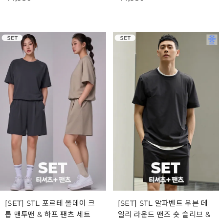
[SET] STL 포르테 올데이 크
[SET] STL 알파벤트 우븐 데
롭 맨투맨 & 하프 팬츠 세트
일리 라운드 맨즈 숏 슬리브 &