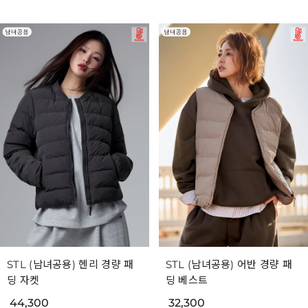
STL (남녀공용) 헨리 경량 패
STL (남녀공용) 어반 경량 패
딩 자켓
딩 베스트
44,300
32,300