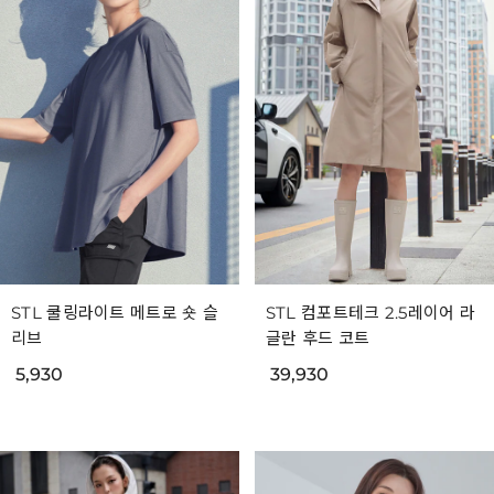
STL 쿨링라이트 메트로 숏 슬
STL 컴포트테크 2.5레이어 라
리브
글란 후드 코트
5,930
39,930