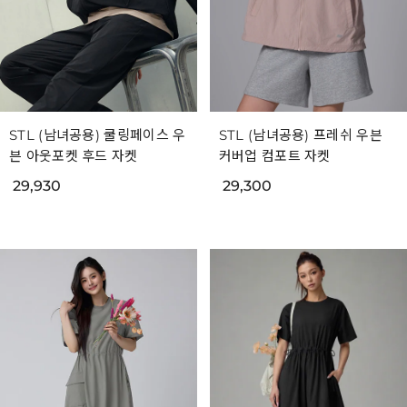
STL (남녀공용) 쿨링페이스 우
STL (남녀공용) 프레쉬 우븐
븐 아웃포켓 후드 자켓
커버업 컴포트 자켓
29,930
29,300