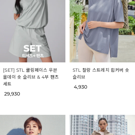
[SET] STL 쿨링페이스 우븐
STL 찰랑 스트레치 힙커버 숏
올데이 숏 슬리브 & 4부 팬츠
슬리브
세트
4,930
29,930