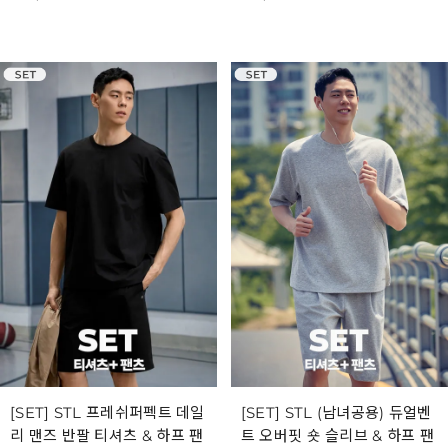
[SET] STL 프레쉬퍼펙트 데일
[SET] STL (남녀공용) 듀얼벤
리 맨즈 반팔 티셔츠 & 하프 팬
트 오버핏 숏 슬리브 & 하프 팬