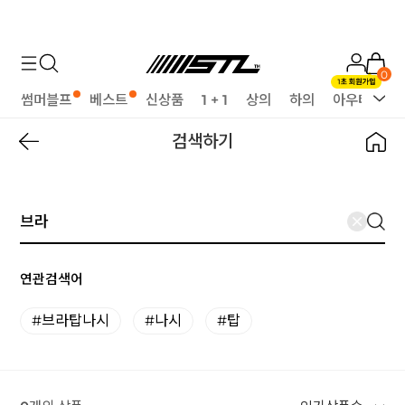
0
썸머블프
베스트
신상품
1 + 1
상의
하의
아우터
세
검색하기
연관검색어
#브라탑나시
#나시
#탑