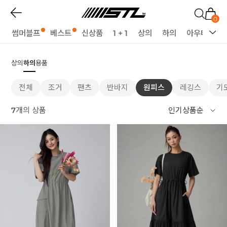
0
썸머블프
베스트
신상품
1 + 1
상의
하의
아우터
세
상의
하의
용품
전체
조거
팬츠
반바지
원피스
레깅스
기
7
개의 상품