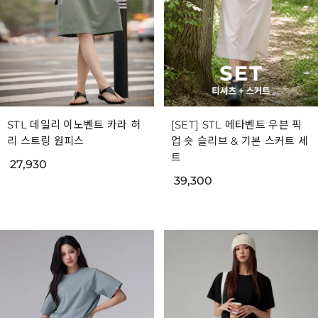
STL 데일리 이노벤트 카라 허
[SET] STL 메타벤트 우븐 픽
리 스트링 원피스
업 숏 슬리브 & 기본 스커트 세
트
27,930
39,300