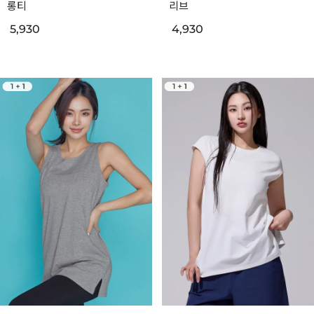
롱티
리브
5,930
4,930