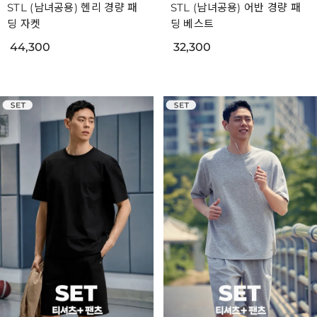
STL (남녀공용) 헨리 경량 패
STL (남녀공용) 어반 경량 패
딩 자켓
딩 베스트
44,300
32,300