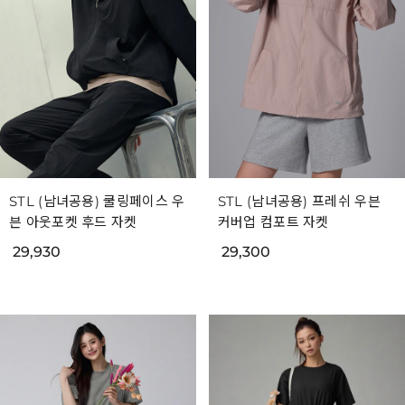
STL (남녀공용) 쿨링페이스 우
STL (남녀공용) 프레쉬 우븐
븐 아웃포켓 후드 자켓
커버업 컴포트 자켓
29,930
29,300