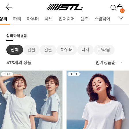
0
상의
하의
아우터
세트
언더웨어
맨즈
스윔웨어
용품
상의
하의
용품
전체
반팔
긴팔
아우터
나시
브라탑
473
개의 상품