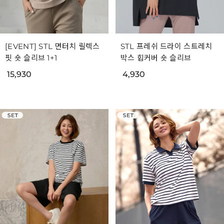
[EVENT] STL 면터치 릴렉스
STL 프레쉬 드라이 스트레치
핏 숏 슬리브 1+1
박스 힙커버 숏 슬리브
15,930
4,930