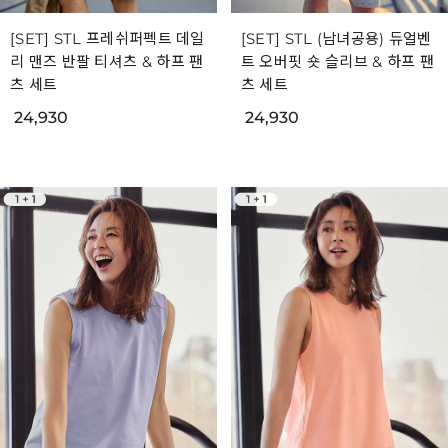
[SET] STL 프레쉬퍼펙트 데일
[SET] STL (남녀공용) 듀얼벤
리 맨즈 반팔 티셔츠 & 하프 팬
트 오버핏 숏 슬리브 & 하프 팬
츠 세트
츠 세트
24,930
24,930