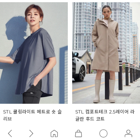
STL 쿨링라이트 메트로 숏 슬
STL 컴포트테크 2.5레이어 라
리브
글란 후드 코트
5,930
39,930