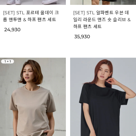
[SET] STL 포르테 올데이 크
[SET] STL 알파벤트 우븐 데
롭 맨투맨 & 하프 팬츠 세트
일리 라운드 맨즈 숏 슬리브 &
하프 팬츠 세트
24,930
35,930