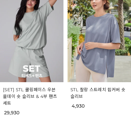
[SET] STL 쿨링페이스 우븐
STL 찰랑 스트레치 힙커버 숏
올데이 숏 슬리브 & 4부 팬츠
슬리브
세트
4,930
29,930