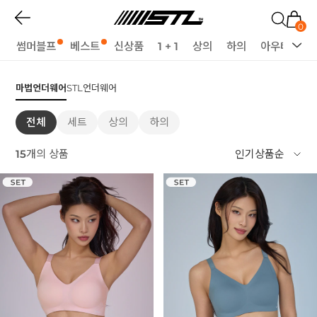
0
썸머블프
베스트
신상품
1 + 1
상의
하의
아우터
세
마법언더웨어
STL언더웨어
전체
세트
상의
하의
15
개의 상품