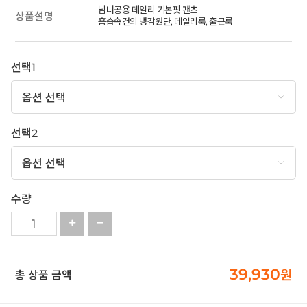
남녀공용 데일리 기본핏 팬츠
상품설명
흡습속건의 냉감원단, 데일리룩, 출근룩
선택1
선택2
수량
39,930
원
총 상품 금액