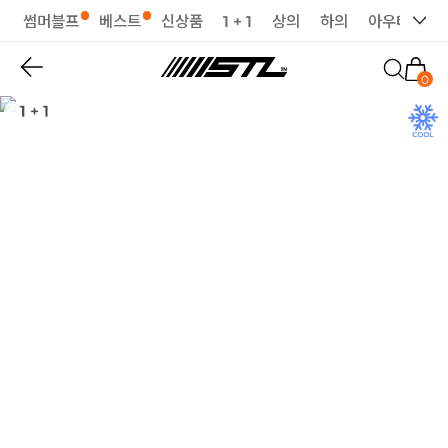
썸머블프
베스트
신상품
1 + 1
상의
하의
아우터
세
0