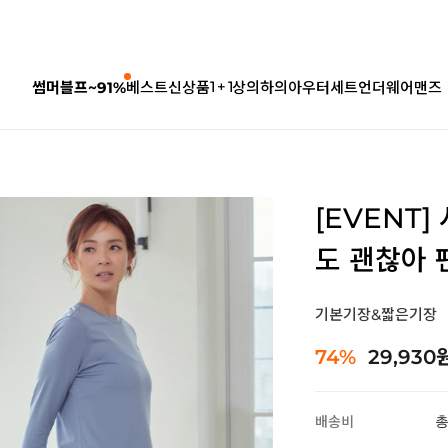
1 + 1
썸머블프~91%
베스트
신상품
상의
하의
아우터
세트
언더웨어
맨즈
[EVENT
도 괜찮아 팬
기본기장&짧은기장
74%
29,930
배송비
총