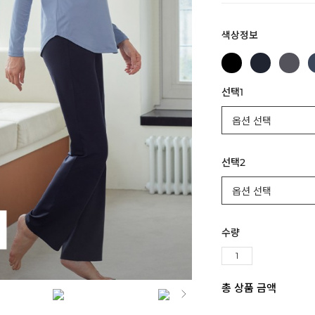
색상정보
선택1
선택2
수량
총 상품 금액