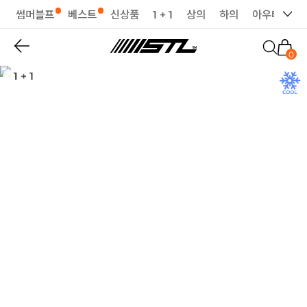
썸머블프
베스트
신상품
1 + 1
상의
하의
아우터
세
0