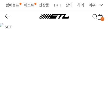
썸머블프
베스트
신상품
1 + 1
상의
하의
아우터
세
0