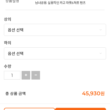
상품설명
남녀공용. 실용적인 카고 자켓&하프 팬츠
상의
하의
수량
45,930
원
총 상품 금액