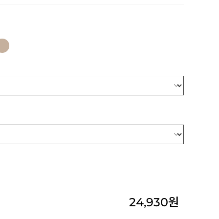
24,930
원