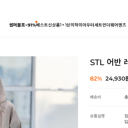
1 + 1
썸머블프~91%
베스트
신상품
상의
하의
아우터
세트
언더웨어
맨즈
STL 어반
82%
24,930
배송비
총
상품설명
입