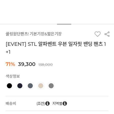
쿨링원단팬츠! 기본기장&짧은기장
[EVENT] STL 알파벤트 우븐 일자핏 밴딩 팬츠 1
+1
71%
39,300
138,000
색상정보
(조건)
지역별
배송비