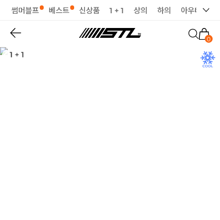
썸머블프
베스트
신상품
1 + 1
상의
하의
아우터
세
0