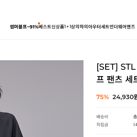
1 + 1
썸머블프~91%
베스트
신상품
상의
하의
아우터
세트
언더웨어
맨즈
[SET] S
프 팬츠 세
75%
24,930
배송비
총
적립금
1