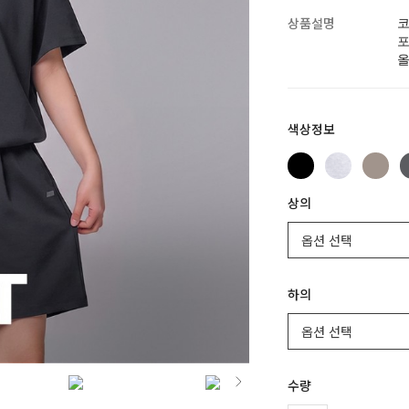
상품설명
코
포
올
색상정보
상의
하의
수량