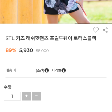
STL 키즈 래쉬핫팬츠 프릴투웨이 로터스블랙
89%
5,930
58,000
(조건)
지역별
배송비
수량