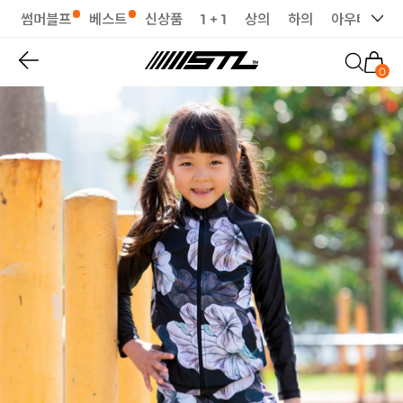
썸머블프
베스트
신상품
1 + 1
상의
하의
아우터
세
0