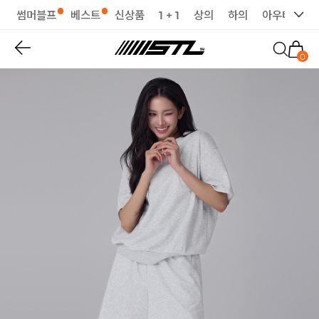
썸머블프
베스트
신상품
1 + 1
상의
하의
아우터
세
0