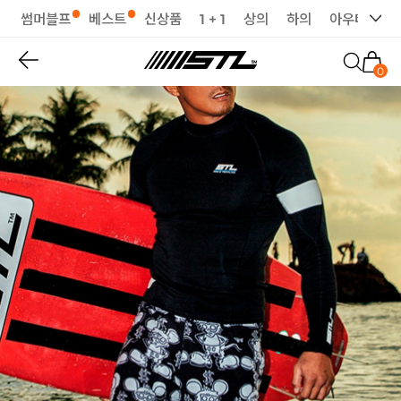
썸머블프
베스트
신상품
1 + 1
상의
하의
아우터
세
0