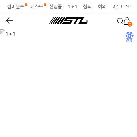
썸머블프
베스트
신상품
1 + 1
상의
하의
아우터
세
0