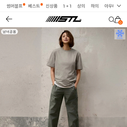
썸머블프
베스트
신상품
1 + 1
상의
하의
아우터
세
0