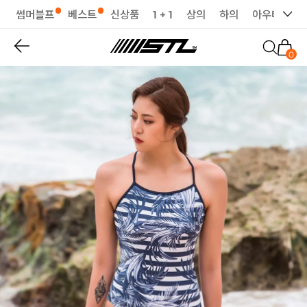
썸머블프
베스트
신상품
1 + 1
상의
하의
아우터
세
0