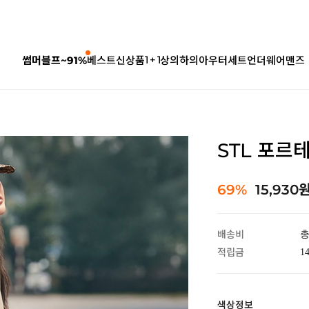
1 + 1
썸머블프~91%
베스트
신상품
상의
하의
아우터
세트
언더웨어
맨즈
STL 포르
69%
15,930
배송비
총
적립금
1
색상정보