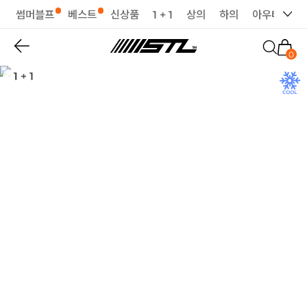
썸머블프
베스트
신상품
1 + 1
상의
하의
아우터
세
0