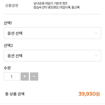
남녀공용 데일리 기본핏 팬츠
상품설명
흡습속건의 냉감원단, 데일리룩, 출근룩
선택1
선택2
수량
39,930
원
총 상품 금액