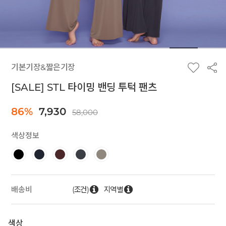
기본기장&짧은기장
[SALE] STL 타이밍 밴딩 투턱 팬츠
86%
7,930
58,000
색상정보
(조건)
지역별
배송비
색상