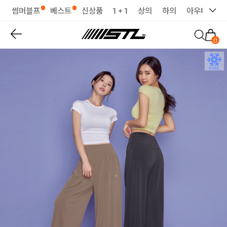
썸머블프
베스트
신상품
1 + 1
상의
하의
아우터
세
0