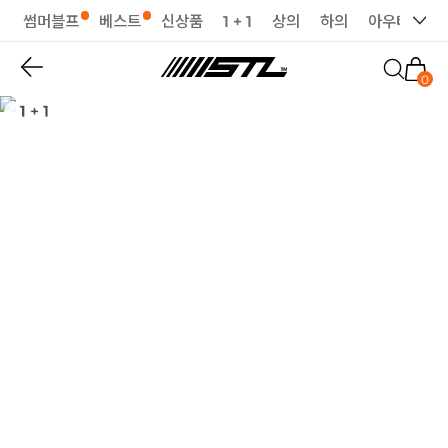
썸머블프
베스트
신상품
1 + 1
상의
하의
아우터
세
0