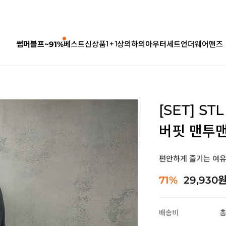
1 + 1
썸머블프~91%
베스트
신상품
상의
하의
아우터
세트
언더웨어
맨즈
[SET] S
버핏 맨투맨
편안하게 즐기는 여유
71%
29,930
배송비
총