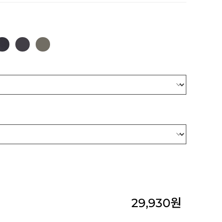
29,930
원