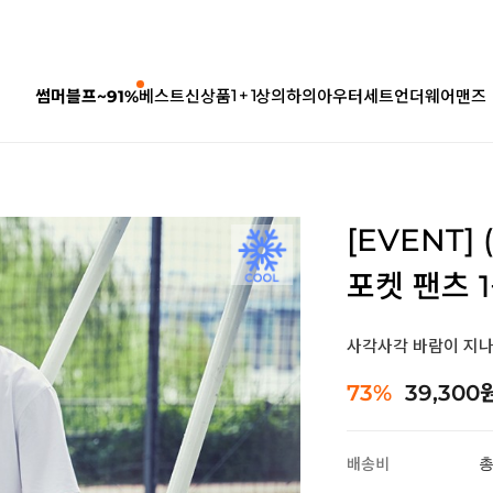
1 + 1
썸머블프~91%
베스트
신상품
상의
하의
아우터
세트
언더웨어
맨즈
[EVENT]
포켓 팬츠 1
사각사각 바람이 지
73%
39,300
배송비
총