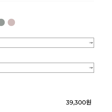
39,300
원