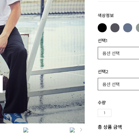
색상정보
선택1
선택2
수량
총 상품 금액