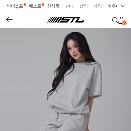
썸머블프
베스트
신상품
1 + 1
상의
하의
아우터
세
0