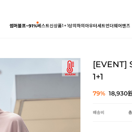
1 + 1
썸머블프~91%
베스트
신상품
상의
하의
아우터
세트
언더웨어
맨즈
[EVENT]
1+1
79%
18,930
배송비
총