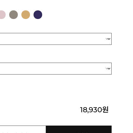
18,930
원