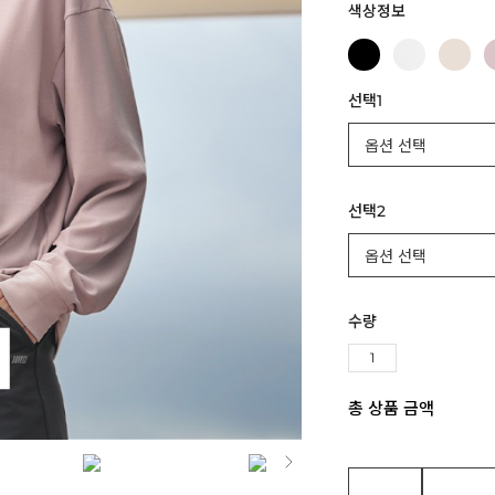
색상정보
선택1
선택2
수량
총 상품 금액