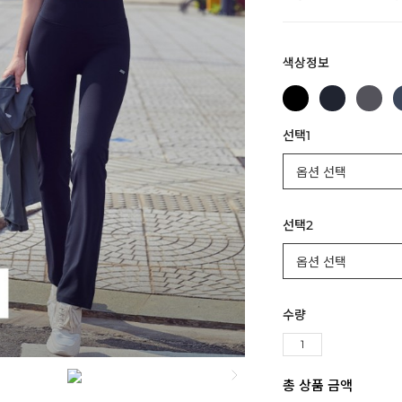
색상정보
선택1
선택2
수량
총 상품 금액