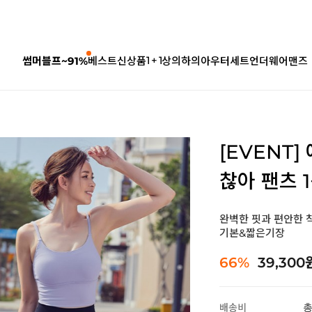
1 + 1
썸머블프~91%
베스트
신상품
상의
하의
아우터
세트
언더웨어
맨즈
[EVENT
찮아 팬츠 1
완벽한 핏과 편안한 
기본&짧은기장
66%
39,300
배송비
총