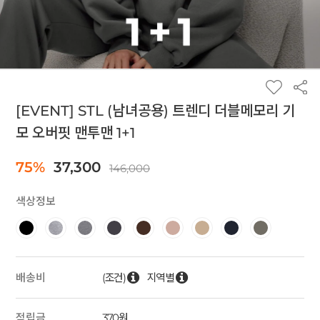
[EVENT] STL (남녀공용) 트렌디 더블메모리 기
모 오버핏 맨투맨 1+1
75%
37,300
146,000
색상정보
(조건)
지역별
배송비
적립금
370원