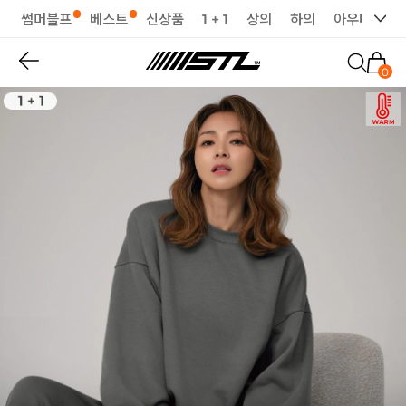
썸머블프
베스트
신상품
1 + 1
상의
하의
아우터
세
0