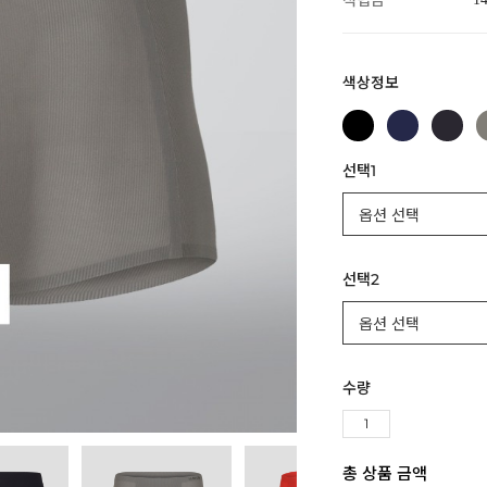
적립금
색상정보
선택1
선택2
수량
총 상품 금액