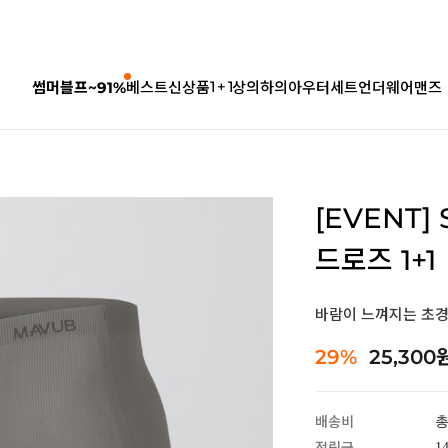
1 + 1
썸머블프~91%
베스트
신상품
상의
하의
아우터
세트
언더웨어
맨즈
[EVENT
드로즈 1+1
바람이 느껴지는 초경
29%
25,300
배송비
총
1