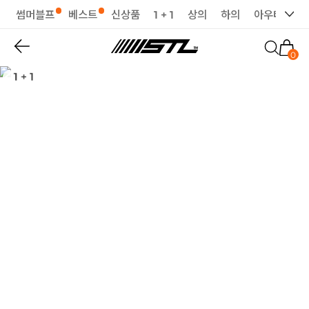
썸머블프
베스트
신상품
1 + 1
상의
하의
아우터
세
0