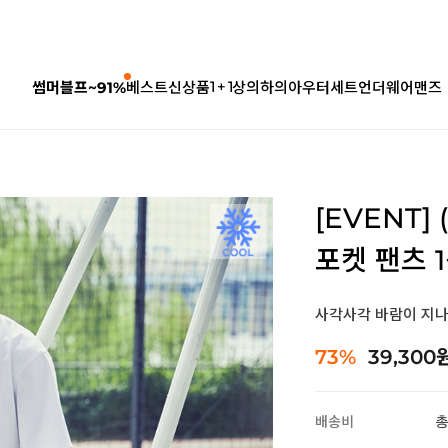
1 + 1
썸머블프~91%
베스트
신상품
상의
하의
아우터
세트
언더웨어
맨즈
[EVENT]
포켓 팬츠 1
사각사각 바람이 지
73%
39,300
배송비
총