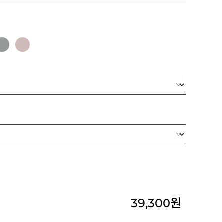
39,300
원