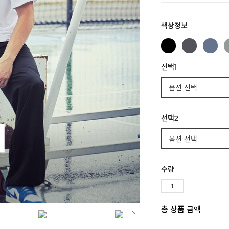
색상정보
선택1
선택2
수량
총 상품 금액