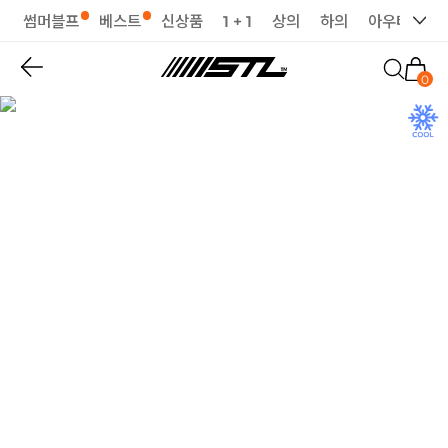
썸머블프
베스트
신상품
1 + 1
상의
하의
아우터
세
0