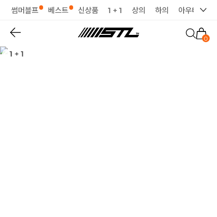
썸머블프
베스트
신상품
1 + 1
상의
하의
아우터
세
0