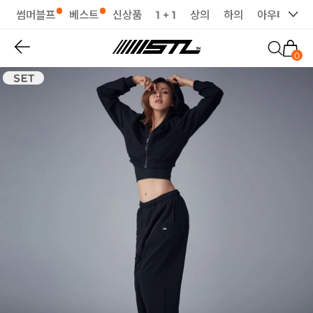
썸머블프
베스트
신상품
1 + 1
상의
하의
아우터
세
0