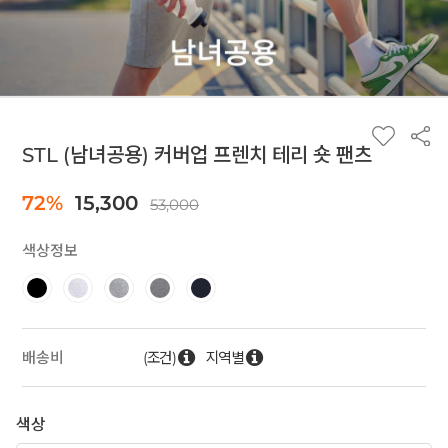
STL (남녀공용) 커버업 프렌치 테리 숏 팬츠
72%
15,300
53,000
색상정보
(조건)
지역별
배송비
색상