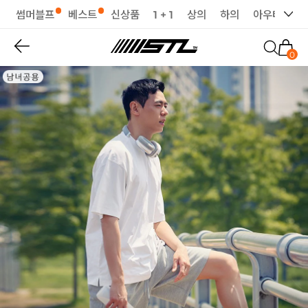
썸머블프
베스트
신상품
1 + 1
상의
하의
아우터
세
0