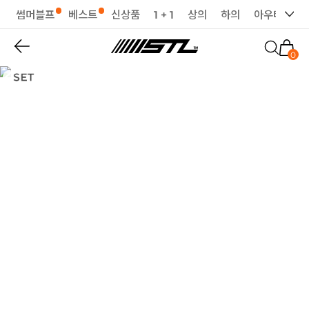
썸머블프
베스트
신상품
1 + 1
상의
하의
아우터
세
0