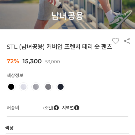
STL (남녀공용) 커버업 프렌치 테리 숏 팬츠
72%
15,300
53,000
색상정보
(조건)
지역별
배송비
색상