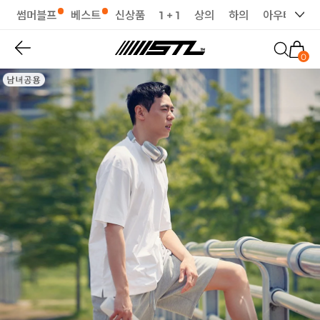
썸머블프
베스트
신상품
1 + 1
상의
하의
아우터
세
0