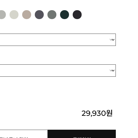
29,930
원