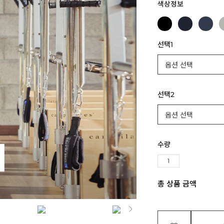
색상정보
선택1
선택2
수량
총 상품 금액