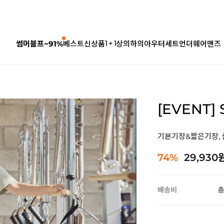
1 + 1
썸머블프~91%
베스트
신상품
상의
하의
아우터
세트
언더웨어
맨즈
[EVENT]
기본기장&짧은기장,
74%
29,930
배송비
총