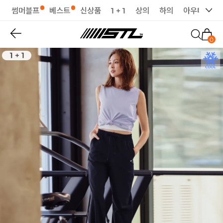
썸머블프
베스트
신상품
1 + 1
상의
하의
아우터
세
0