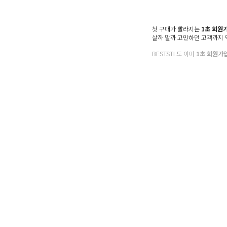
반팔
나시
첫 구매가 빨라지는
1초 회원
브라탑
살까 말까 고민하던 고객까지
BESTSTL도 이미
1초 회원가
하의
전체
조거
팬츠
레깅스
기모
반바지
아우터
세트