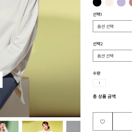
선택1
선택2
수량
총 상품 금액