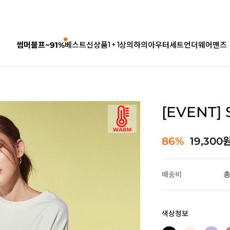
1 + 1
썸머블프~91%
베스트
신상품
상의
하의
아우터
세트
언더웨어
맨즈
[EVENT]
86%
19,300
배송비
총
색상정보