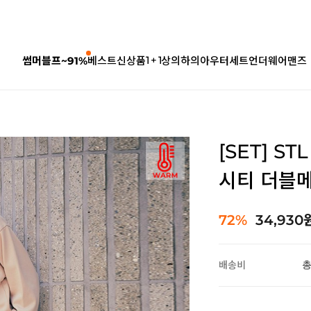
1 + 1
썸머블프~91%
베스트
신상품
상의
하의
아우터
세트
언더웨어
맨즈
[SET] S
시티 더블
72%
34,930
배송비
총