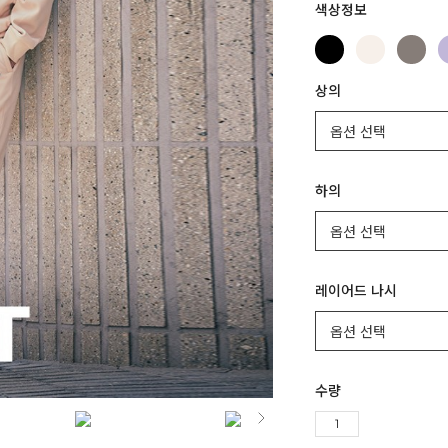
색상정보
상의
하의
레이어드 나시
수량