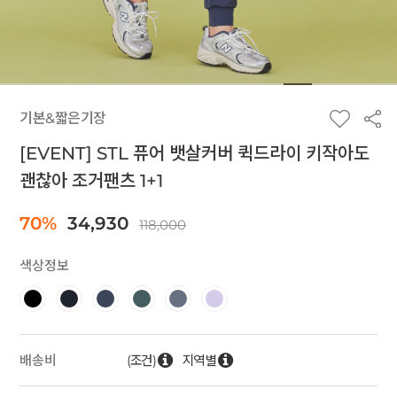
기본&짧은기장
[EVENT] STL 퓨어 뱃살커버 퀵드라이 키작아도
괜찮아 조거팬츠 1+1
70%
34,930
118,000
색상정보
(조건)
지역별
배송비