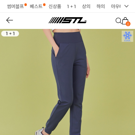
썸머블프
베스트
신상품
1 + 1
상의
하의
아우터
세
0