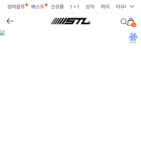
썸머블프
베스트
신상품
1 + 1
상의
하의
아우터
세
0